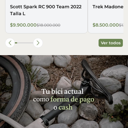
Scott Spark RC 900 Team 2022
Trek Madone SL
Talla L
$9.900.000
$8.500.000
$18.000.000
$13.
Ver todos