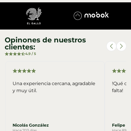
Opinones de nuestros
clientes:
4.9 / 5
Una experiencia cercana, agradable
!Qué ch
y muy útil.
falta!
Nicolás González
Felipe 
Hace 703 días
Hace 899 d