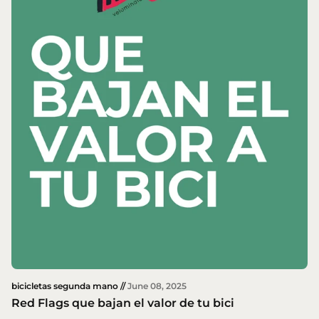
bicicletas segunda mano //
June 08, 2025
Red Flags que bajan el valor de tu bici