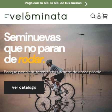
Paga con tu bici la bici de tus sueños
rar menu
Seminuevas
que no paran
de
rodar.
Porque pedalear también es un acto de amor propio.
ver catalogo