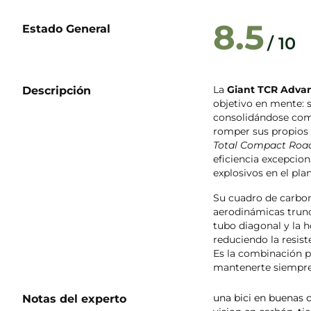
8.5
Estado General
/ 10
La
Giant TCR Adva
Descripción
objetivo en mente: 
consolidándose como 
romper sus propios 
Total Compact Roa
eficiencia excepcio
explosivos en el pla
Su cuadro de carbo
aerodinámicas trunc
tubo diagonal y la h
reduciendo la resis
Es la combinación pe
mantenerte siempre 
una bici en buenas 
Notas del experto