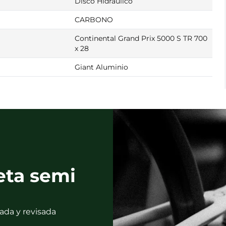
Disco Hidráulico
CARBONO
Continental Grand Prix 5000 S TR 700
x 28
Giant Aluminio
eta semi
ada y revisada