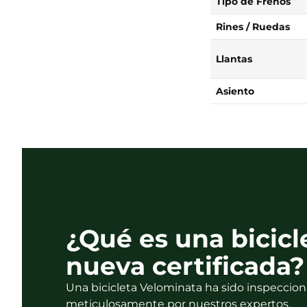
Tipo de Frenos
Rines / Ruedas
Llantas
Asiento
¿Qué es una bicicl
nueva certificada?
Una bicicleta Velominata ha sido inspeccion
meticulosamente por nuestros expertos.