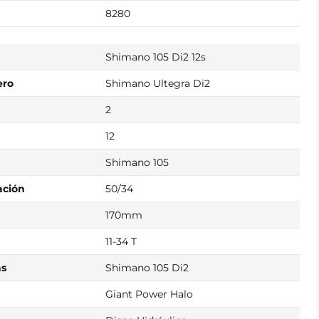
8280
Shimano 105 Di2 12s
ero
Shimano Ultegra Di2
2
12
Shimano 105
ación
50/34
170mm
11-34 T
as
Shimano 105 Di2
Giant Power Halo