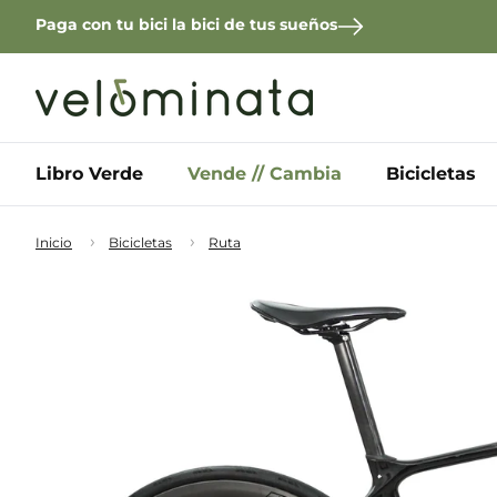
Paga con tu bici la bici de tus sueños
Libro Verde
Vende // Cambia
Bicicletas
Inicio
Bicicletas
Ruta