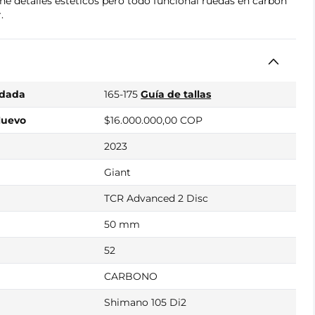
ene detalles estéticos pero todo funcional ruedas en carbón
.
ndada
165-175
Guía de tallas
Nuevo
$16.000.000,00 COP
2023
Giant
TCR Advanced 2 Disc
50 mm
52
CARBONO
Shimano 105 Di2