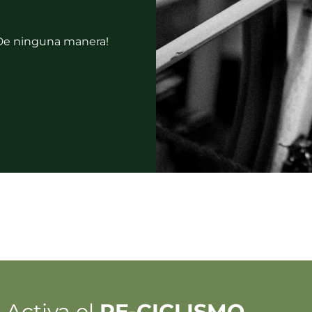
 ¡De ninguna manera!
. Activa el
RE-CICLISMO